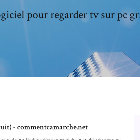
giciel pour regarder tv sur pc gr
atuit) - commentcamarche.net
tuite et sûre. Profitez dès à présent du jeu mobile du moment