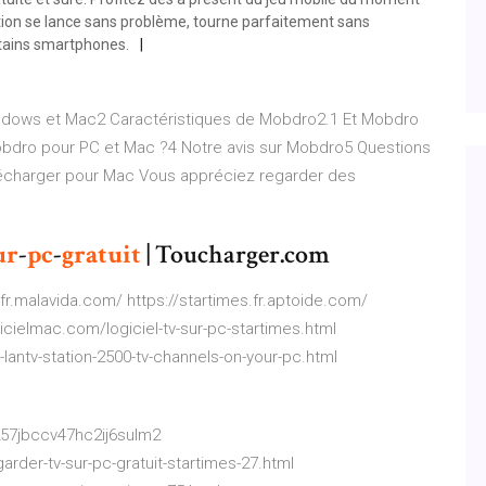
ation se lance sans problème, tourne parfaitement sans
tains smartphones.
dows et Mac2 Caractéristiques de Mobdro2.1 Et Mobdro
obdro pour PC et Mac ?4 Notre avis sur Mobdro5 Questions
écharger pour Mac Vous appréciez regarder des
ur
-
pc
-
gratuit
| Toucharger.com
.fr.malavida.com/ https://startimes.fr.aptoide.com/
icielmac.com/logiciel-tv-sur-pc-startimes.html
lantv-station-2500-tv-channels-on-your-pc.html
257jbccv47hc2ij6sulm2
garder-tv-sur-pc-gratuit-startimes-27.html