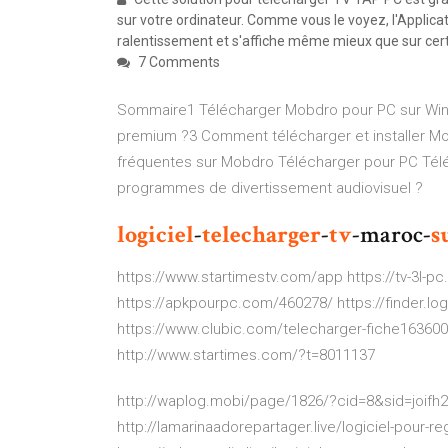
sur votre ordinateur. Comme vous le voyez, l'Applic
ralentissement et s'affiche même mieux que sur cer
7 Comments
Sommaire1 Télécharger Mobdro pour PC sur Win
premium ?3 Comment télécharger et installer M
fréquentes sur Mobdro Télécharger pour PC Tél
programmes de divertissement audiovisuel ?
logiciel
-
telecharger
-
tv
-maroc-
s
https://www.startimestv.com/app https://tv-3l-pc
https://apkpourpc.com/460278/ https://finder.log
https://www.clubic.com/telecharger-fiche163600-
http://www.startimes.com/?t=8011137
http://waplog.mobi/page/1826/?cid=8&sid=joifh
http://lamarinaadorepartager.live/logiciel-pour-re