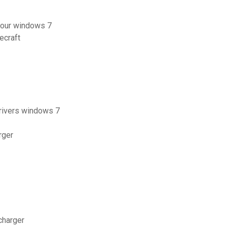
 pour windows 7
ecraft
drivers windows 7
rger
écharger