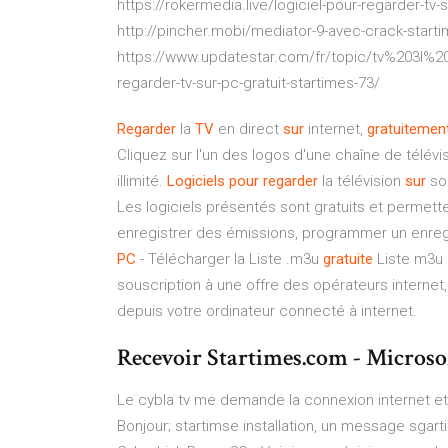
https://rokermedia.live/logiciel-pour-regarder-tv-
http://pincher.mobi/mediator-9-avec-crack-start
https://www.updatestar.com/fr/topic/tv%203l%20p
regarder-tv-sur-pc-gratuit-startimes-73/
Regarder
la
TV
en direct
sur
internet,
gratuitemen
Cliquez sur l'un des logos d'une chaîne de télévi
illimité.
Logiciels
pour
regarder
la télévision
sur
son
Les logiciels présentés sont gratuits et permette
enregistrer des émissions, programmer un enregi
PC
- Télécharger la Liste .m3u
gratuite
Liste m3u 
souscription à une offre des opérateurs internet
depuis votre ordinateur connecté à internet.
Recevoir Startimes.com - Microso
Le cybla tv me demande la connexion internet et
Bonjour; startimse installation, un message sgar