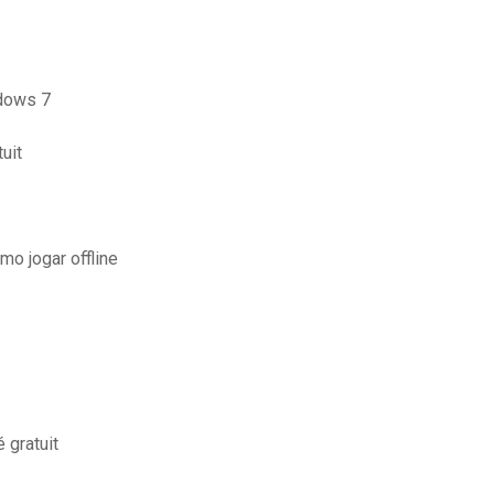
ndows 7
uit
o jogar offline
 gratuit