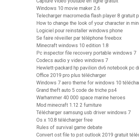
Capture video youtube en ligne gratuit
Windows 10 movie maker 2.6
Telecharger macromedia flash player 8 gratuit
How to change the look of your character in min
Logiciel pour reinstaller windows phone
Se faire réveiller par téléphone freebox
Minecraft windows 10 edition 1.8
Pc inspector file recovery portable windows 7
Codecs audio y video windows 7
Hewlett-packard hp pavilion dv6 notebook pc 
Office 2019 pro plus télécharger
Windows 7 aero theme for windows 10 télécha
Grand theft auto 5 code de triche ps4
Warhammer 40 000 space marine heroes
Mod minecraft 1.12 2 furniture
Télécharger samsung usb driver windows 7
Os x 10.8 télécharger free
Rules of survival game debate
Convert ost file to pst outlook 2019 gratuit tél