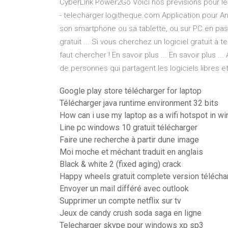
CyberLink Power2Go Voici nos prévisions pour l
- telecharger.logitheque.com Application pour A
son smartphone ou sa tablette, ou sur PC en pass
gratuit ... Si vous cherchez un logiciel gratuit à tel
faut chercher ! En savoir plus ... En savoir plus ..
de personnes qui partagent les logiciels libres et
Google play store télécharger for laptop
Télécharger java runtime environment 32 bits
How can i use my laptop as a wifi hotspot in 
Line pc windows 10 gratuit télécharger
Faire une recherche à partir dune image
Moi moche et méchant traduit en anglais
Black & white 2 (fixed aging) crack
Happy wheels gratuit complete version télécha
Envoyer un mail différé avec outlook
Supprimer un compte netflix sur tv
Jeux de candy crush soda saga en ligne
Telecharger skype pour windows xp sp3