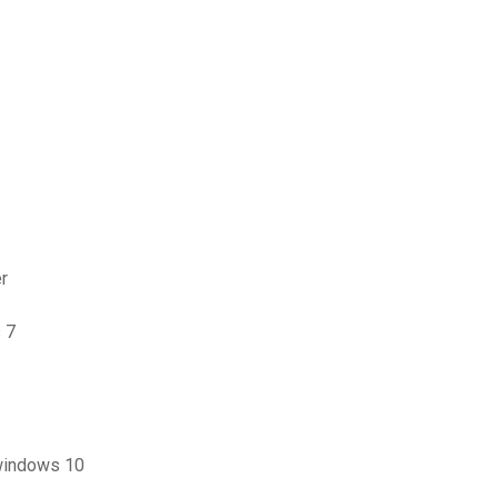
er
 7
 windows 10