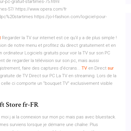
sur-pc-gratuit-startimes-75.html
imes-57/ https://www.opera.com/fr
c%20startimes https://jo-l-fashion.com/logiciel-pour-
t
Regarder la TV sur internet est ce qu'il y a de plus simple !
sion de notre menu et profitez du direct gratuitement et en
 ordinateur Logiciels gratuits pour voir la TV sur son PC
nt de regarder la télévision sur son pc, mais aussi
strement, faire des captures d'écrans...
TV
en Direct
sur
gratuite de TV Direct sur PC La TV en streaming. Lors de la
, celle ci comporte un "bouquet TV" exclusivement visible
ft Store fr-FR
 moi j ai la connexion sur mon pc mais pas avec bluestack.
times surviens lorsque je démarre une chaîne: Plus