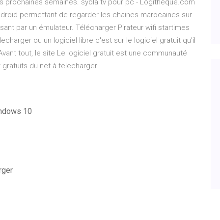
es prochaines semaines. sybla tv pour pc - Logitheque.com
ndroid permettant de regarder les chaines marocaines sur
ant par un émulateur. Télécharger Pirateur wifi startimes
echarger ou un logiciel libre c'est sur le logiciel gratuit qu'il
. Avant tout, le site Le logiciel gratuit est une communauté
 gratuits du net à telecharger.
windows 10
rger